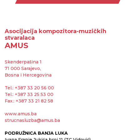
Asocijacija kompozitora-muzičkih
stvaralaca
AMUS
Skenderpašina 1
71 000 Sarajevo,
Bosna i Hercegovina
Tel.: +387 33 20 56 00
Tel.: +387 33 25 53 00
Fax.: +387 33 21 82 58
www.amus.ba
strucnasluzba@amus.ba
PODRUŽNICA BANJA LUKA
Ivana Franje Jukića broj 11 (TC Vidović)