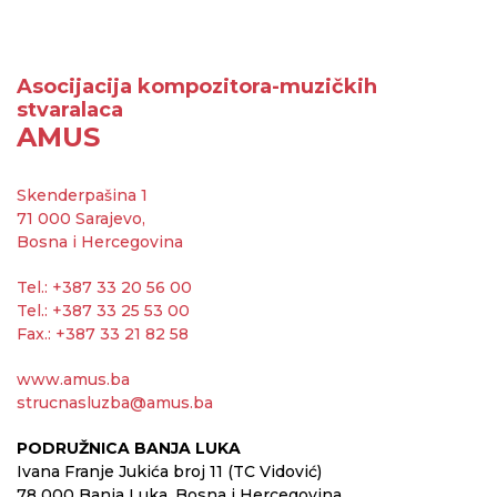
Asocijacija kompozitora-muzičkih
stvaralaca
AMUS
Skenderpašina 1
71 000 Sarajevo,
Bosna i Hercegovina
Tel.: +387 33 20 56 00
Tel.: +387 33 25 53 00
Fax.: +387 33 21 82 58
www.amus.ba
strucnasluzba@amus.ba
PODRUŽNICA BANJA LUKA
Ivana Franje Jukića broj 11 (TC Vidović)
78 000 Banja Luka, Bosna i Hercegovina