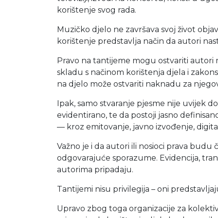
korištenje svog rada.
Muzičko djelo ne završava svoj život objav
korištenje predstavlja način da autori nast
Pravo na tantijeme mogu ostvariti autori mu
skladu s načinom korištenja djela i zakon
na djelo može ostvariti naknadu za njegov
Ipak, samo stvaranje pjesme nije uvijek dov
evidentirano, te da postoji jasno definisan
— kroz emitovanje, javno izvođenje, digita
Važno je i da autori ili nosioci prava budu
odgovarajuće sporazume. Evidencija, trans
autorima pripadaju.
Tantijemi nisu privilegija – oni predstavlj
Upravo zbog toga organizacije za kolektiv