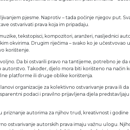
ljivanjem pjesme. Naprotiv – tada počinje njegov put. Sva
ave ostvarivati prava koja im pripadaju.
zike, tekstopisci, kompozitori, aranžeri, nasljednici autors
skim okvirima. Drugim riječima – svako ko je učestvovao u
o korištenje.
oljno. Da bi ostvarili pravo na tantijeme, potrebno je da 
o autorstvo. Također, djelo mora biti korišteno na način k
lne platforme ili druge oblike korištenja.
 članovi organizacije za kolektivno ostvarivanje prava ili
parentni podaci i pravilno prijavljena djela predstavljaj
aju priznanje autorima za njihov trud, kreativnost i godin
no ostvarivanje autorskih prava imaju važnu ulogu. Njihov