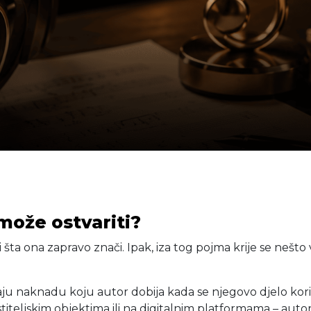
 može ostvariti?
rni šta ona zapravo znači. Ipak, iza tog pojma krije se ne
ju naknadu koju autor dobija kada se njegovo djelo koris
ugostiteljskim objektima ili na digitalnim platformama – au