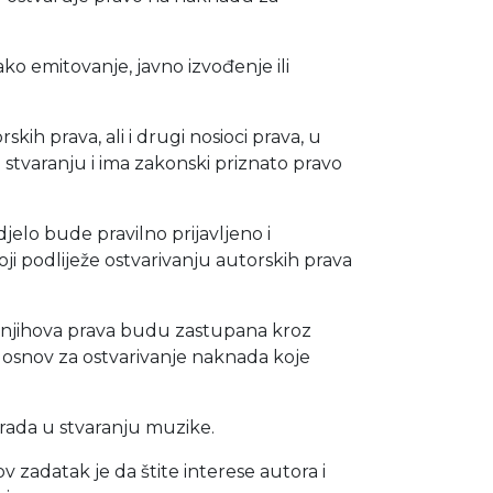
ko emitovanje, javno izvođenje ili
kih prava, ali i drugi nosioci prava, u
 stvaranju i ima zakonski priznato pravo
djelo bude pravilno prijavljeno i
oji podliježe ostvarivanju autorskih prava
 da njihova prava budu zastupana kroz
u osnov za ostvarivanje naknada koje
e rada u stvaranju muzike.
 zadatak je da štite interese autora i