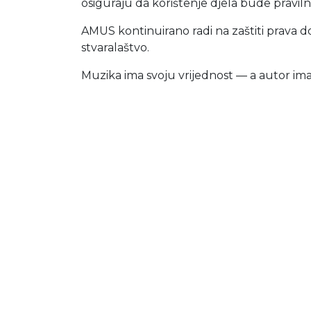
osiguraju da korištenje djela bude praviln
AMUS kontinuirano radi na zaštiti prava doma
stvaralaštvo.
Muzika ima svoju vrijednost — a autor ima 