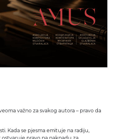
što veoma važno za svakog autora – pravo da
ti. Kada se pjesma emituje na radiju,
tor ostvaruje pravo na naknadu za