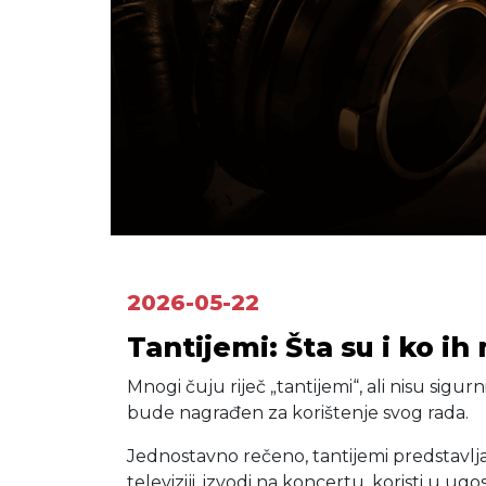
2026-05-22
Tantijemi: Šta su i ko ih
Mnogi čuju riječ „tantijemi“, ali nisu sigu
bude nagrađen za korištenje svog rada.
Jednostavno rečeno, tantijemi predstavlja
televiziji, izvodi na koncertu, koristi u 