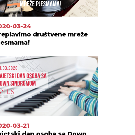
020-03-24
replavimo društvene mreže
jesmama!
020-03-21
vjetski dan osoba sa Down