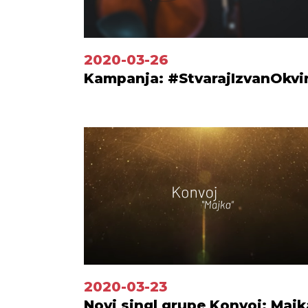
2020-03-26
Kampanja: #StvarajIzvanOkvi
2020-03-23
Novi singl grupe Konvoj: Majk