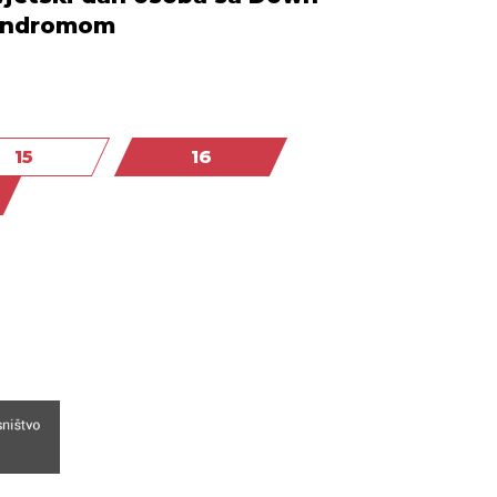
indromom
15
16