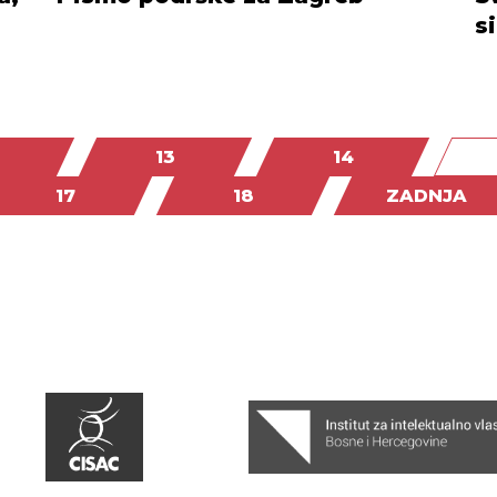
s
13
14
17
18
ZADNJA