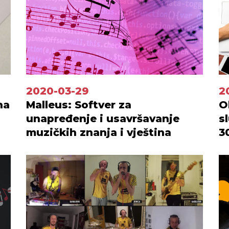
2020-03-29
2
na
Malleus: Softver za
O
unapređenje i usavršavanje
s
muzičkih znanja i vještina
3