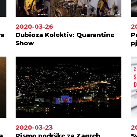
2020-03-26
2
ra
Dubioza Kolektiv: Quarantine
P
Show
p
2020-03-23
2
a,
Pismo podrške za Zagreb
S