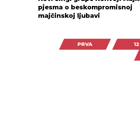
pjesma o beskompromisnoj
majčinskoj ljubavi
PRVA
12