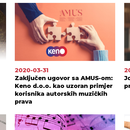
2020-03-31
2
Zaključen ugovor sa AMUS-om:
J
Keno d.o.o. kao uzoran primjer
p
korisnika autorskih muzičkih
prava