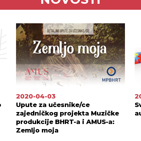
2020-04-03
2
o
Upute za učesnike/ce
S
zajedničkog projekta Muzičke
a
produkcije BHRT-a i AMUS-a:
Zemljo moja